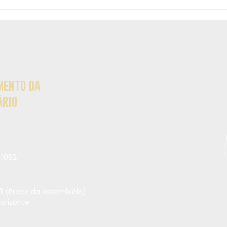
ARRAIÁ PARA FESTEJAR OS
Cate
SANTOS DE JUNHO
mento da
ário
1082
3 (Praça da Assembléia)
Horizonte