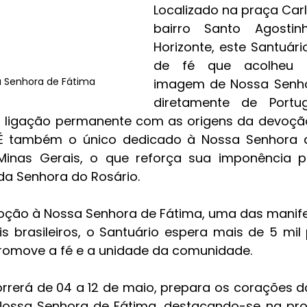
Localizado na praça Car
bairro Santo Agostin
Horizonte, este Santuár
de fé que acolheu s
 Senhora de Fátima 
imagem de Nossa Senho
diretamente de Portug
 ligação permanente com as origens da devoçã
. É também o único dedicado à Nossa Senhora 
inas Gerais, o que reforça sua imponência p
da Senhora do Rosário.
oção à Nossa Senhora de Fátima, uma das manife
éis brasileiros, o Santuário espera mais de 5 mil
romove a fé e a unidade da comunidade.
rrerá de 04 a 12 de maio, prepara os corações dos
Nossa Senhora de Fátima, destacando-se na pr