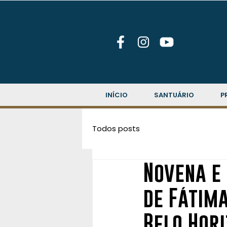
INÍCIO
SANTUÁRIO
P
Todos posts
Novena e
de Fátima
Belo Hor