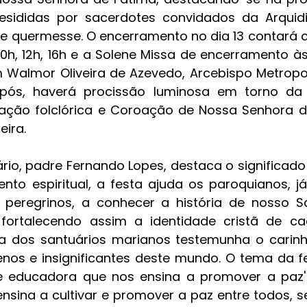
resididas por sacerdotes convidados da Arquidi
e quermesse. O encerramento no dia 13 contará 
0h, 12h, 16h e a Solene Missa de encerramento às 
 Walmor Oliveira de Azevedo, Arcebispo Metropol
após, haverá procissão luminosa em torno da 
ação folclórica e Coroação de Nossa Senhora de
eira.
rio, padre Fernando Lopes, destaca o significado 
nto espiritual, a festa ajuda os paroquianos, já
 peregrinos, a conhecer a história de nosso Sa
 fortalecendo assim a identidade cristã de ca
ia dos santuários marianos testemunha o carinh
nos e insignificantes deste mundo. O tema da fe
e educadora que nos ensina a promover a paz' 
sina a cultivar e promover a paz entre todos, sem