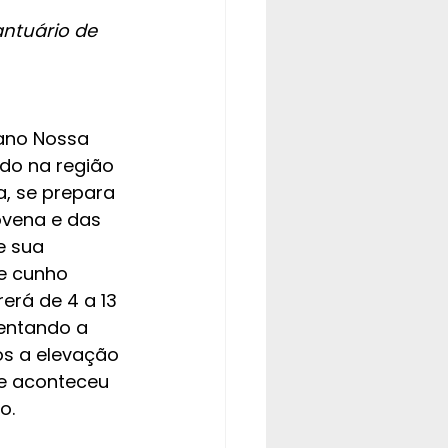
antuário de 
ano Nossa 
do na região 
a, se prepara 
vena e das 
e sua 
de cunho 
rerá de 4 a 13 
entando a 
ós a elevação 
ue aconteceu 
o.