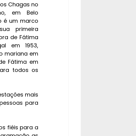
los Chagas no 
ho, em Belo 
io é um marco 
ua primeira 
ra de Fátima 
al em 1953, 
o mariana em 
de Fátima em 
ara todos os 
stações mais 
 pessoas para 
 fiéis para a 
ogramação as 