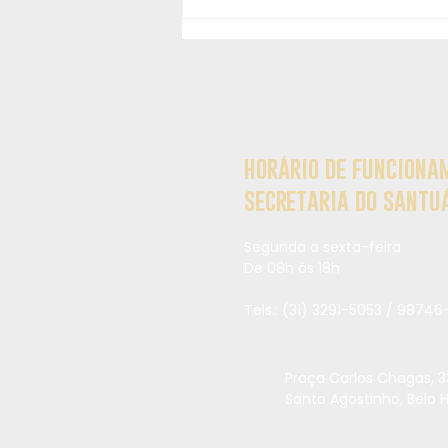
Nacional de Nossa Senhora
Aparecida
horário de funciona
secretaria do santu
Segunda a sexta-feira
De 08h às 18h
Tels.: (31) 3291
-5053 / 9
8746-
Praça Carlos Chagas, 3
Santo Agostinho, Belo 