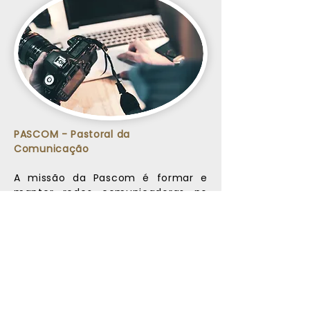
PASCOM - Pastoral da
Comunicação
A missão da Pascom é formar e
manter redes comunicadoras no
Santuário Nossa Senhora de Fátima,
sensibilizando e promovendo
processos de comunicação nas
pastorais. Atuando como uma
"ponte" entre as pastorais, a
Pascom articula a comunicação
interna e externa, facilitando a
divulgação das atividades, eventos