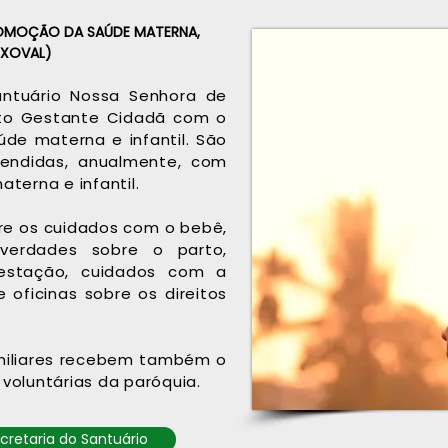
OMOÇÃO DA SAÚDE MATERNA,
NXOVAL)
ntuário Nossa Senhora de
eto Gestante Cidadã com o
de materna e infantil. São
endidas, anualmente, com
terna e infantil.
bre os cuidados com o bebê,
erdades sobre o parto,
estação, cuidados com a
oficinas sobre os direitos
amiliares recebem também o
 voluntárias da paróquia.
cretaria do Santuário