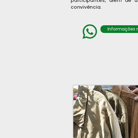
participantes, além de
convivência.
Informações n