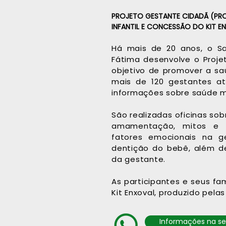
PROJETO GESTANTE CIDADÃ (PR
INFANTIL E CONCESSÃO DO KIT E
Há mais de 20 anos, o Sa
Fátima desenvolve o Proj
objetivo de promover a saú
mais de 120 gestantes at
informações sobre saúde ma
São realizadas oficinas so
amamentação, mitos e v
fatores emocionais na g
dentição do bebê, além de 
da gestante.
As participantes e seus f
Kit Enxoval, produzido pelas
Informações na se